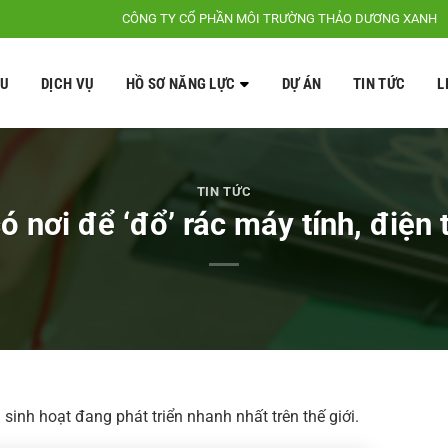
CÔNG TY CỔ PHẦN MÔI TRƯỜNG THẢO DƯƠNG XANH
ỆU
DỊCH VỤ
HỒ SƠ NĂNG LỰC
DỰ ÁN
TIN TỨC
L
TIN TỨC
ó nơi để ‘đổ’ rác máy tính, điện 
 sinh hoạt đang phát triển nhanh nhất trên thế giới.