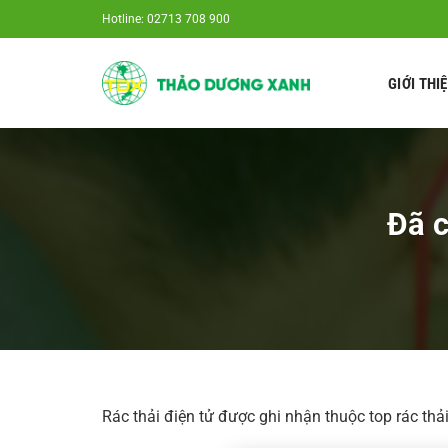
Chuyển
Hotline: 02713 708 900
đến
nội
GIỚI THI
dung
Đã c
Rác thải điện tử được ghi nhận thuộc top rác thải