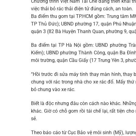
Chương trình Việt Nam Tái Chế đang triển khai 
việc thải bỏ rác thải điện tử đúng cách, an toàn.
Ba điểm thu gom tại TP.HCM gồm: Trung tâm MM
TP Thủ Đức); UBND phường 17, quận Phú Nhuận 
quận 3 (82 Bà Huyện Thanh Quan, phường 9, quậ
Ba điểm tại TP Hà Nội gồm: UBND phường Tràn
Kiếm); UBND phường Thành Công, quận Ba Đình 
môi trường, quận Cầu Giấy (17 Trung Yên 3, phư
“Hồi trước đi sửa máy tính thay màn hình, thay 
chung với rác trong nhà cho xe rác đổ. Mấy thứ
bỏ chung vào xe rác.
Biết là độc nhưng đâu còn cách nào khác. Những
khác. Giờ có chỗ gom rồi tái chế lại, rất tiện c
sẻ.
Theo báo cáo từ Cục Bảo vệ môi sinh (Mỹ), lượn