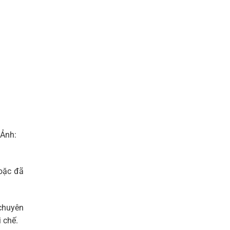
 Ảnh:
hoặc đã
 chuyên
chế.