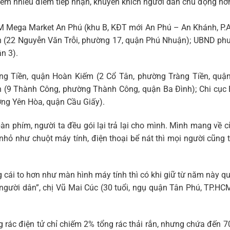
thêm nhiều điểm tiếp nhận, khuyến khích người dân chủ động hơ
 Mega Market An Phú (khu B, KĐT mới An Phú – An Khánh, P.A
(22 Nguyễn Văn Trỗi, phường 17, quận Phú Nhuận); UBND phư
n 3).
g Tiền, quận Hoàn Kiếm (2 Cổ Tân, phường Tràng Tiền, quậ
(9 Thành Công, phường Thành Công, quận Ba Đình); Chi cục 
ờng Yên Hòa, quận Cầu Giấy).
bàn phím, người ta đều gói lại trả lại cho mình. Mình mang về 
 nhỏ như chuột máy tính, điện thoại bể nát thì mọi người cũng
 cái to hơn như màn hình máy tính thì có khi giữ từ năm này 
ho người dân”, chị Vũ Mai Cúc (30 tuổi, ngụ quận Tân Phú, TP.HC
g rác điện tử chỉ chiếm 2% tổng rác thải rắn, nhưng chứa đến 