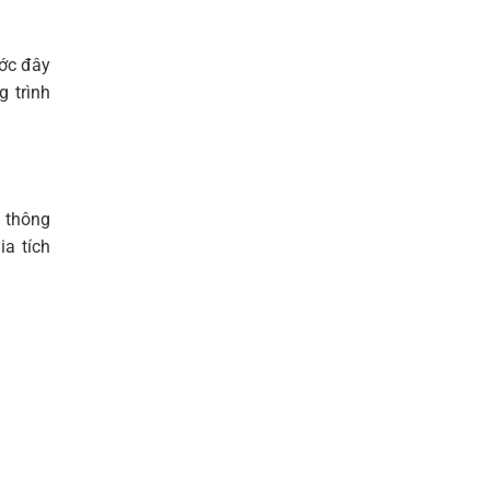
ước đây
g trình
i thông
a tích