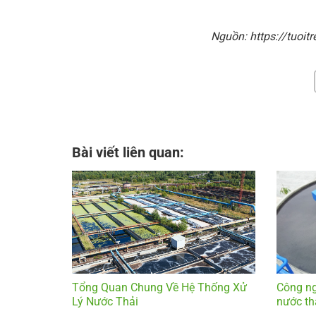
Nguồn: https://tuoit
Bài viết liên quan:
Tổng Quan Chung Về Hệ Thống Xử
Công ng
Lý Nước Thải
nước th