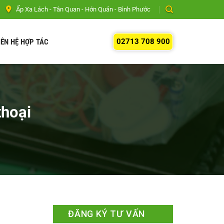
Ấp Xa Lách - Tân Quan - Hớn Quản - Bình Phước
02713 708 900
IÊN HỆ HỢP TÁC
thoại
ĐĂNG KÝ TƯ VẤN