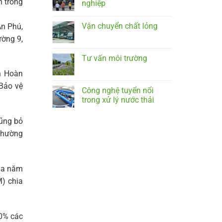
n trong
nghiệp
Vận chuyển chất lỏng
n Phú,
ờng 9,
Tư vấn môi trường
n Hoàn
Bảo vệ
Công nghệ tuyển nổi
trong xử lý nước thải
cũng bỏ
 thường
qua năm
M) chia
70% các