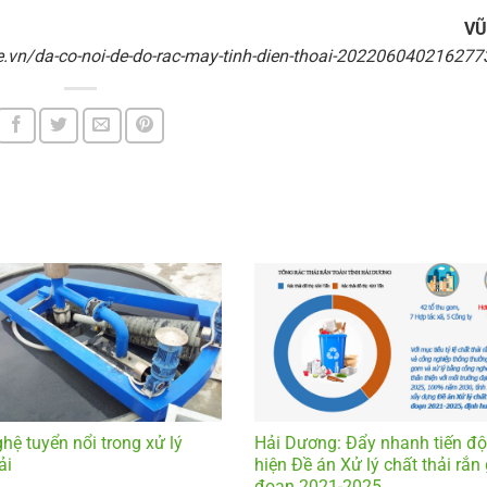
VŨ
re.vn/da-co-noi-de-do-rac-may-tinh-dien-thoai-20220604021627
hệ tuyển nổi trong xử lý
Hải Dương: Đẩy nhanh tiến độ
ải
hiện Đề án Xử lý chất thải rắn 
đoạn 2021-2025