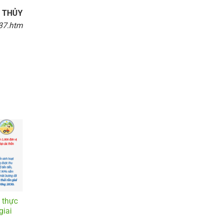
 THỦY
737.htm
 thực
giai