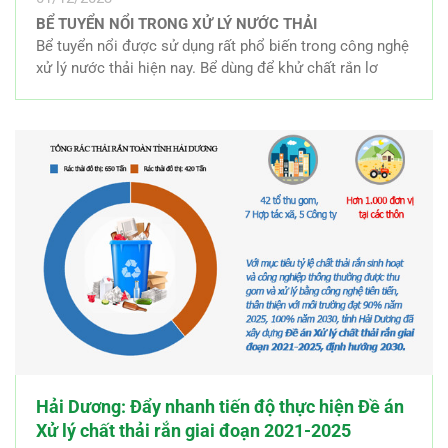
cần phải có kế hoạch thiết kế cụ thể để lựa chọn đúng
BỂ TUYỂN NỔI TRONG XỬ LÝ NƯỚC THẢI
công nghệ và hóa chất phù hợp với đặc tính nước thải.
Bể tuyển nổi được sử dụng rất phổ biến trong công nghệ
Đây là yêu cầu bắt buộc để hệ thống có thể đáp ứng tiêu
xử lý nước thải hiện nay. Bể dùng để khử chất rắn lơ
chuẩn cần thiết trước khi cho vào vận hành nhằm mang
lửng, dầu mỡ và BOD. Bể tuyển nổi là công trình không
đến hiệu quả loại bỏ các thành phần độc hại và chất thải
thể thiếu để tuyển nổi dầu mỡ trong các công trình xử lý
ra khỏi nguồn nguồn nước một cách tối ưu và tiết kiệm
nước thải sinh hoạt. Đặc biệt là nước thải từ nhà hàng,
chi phí.
khách sạn, nhà máy chế biến thủy sản, lò mổ, lò quay
gia cầm, gia súc. Bể tuyển nổi thường được sử dụng để
xử lý sơ bộ nước thải, thu hồi sản phẩm.
Hải Dương: Đẩy nhanh tiến độ thực hiện Đề án
Xử lý chất thải rắn giai đoạn 2021-2025
2 . Phân loại hệ thống xử lý nước thải