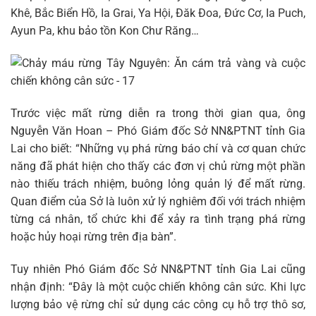
Khê, Bắc Biển Hồ, Ia Grai, Ya Hội, Đăk Đoa, Đức Cơ, Ia Puch,
Ayun Pa, khu bảo tồn Kon Chư Răng…
Trước việc mất rừng diễn ra trong thời gian qua, ông
Nguyễn Văn Hoan – Phó Giám đốc Sở NN&PTNT tỉnh Gia
Lai cho biết: “Những vụ phá rừng báo chí và cơ quan chức
năng đã phát hiện cho thấy các đơn vị chủ rừng một phần
nào thiếu trách nhiệm, buông lỏng quản lý để mất rừng.
Quan điểm của Sở là luôn xử lý nghiêm đối với trách nhiệm
từng cá nhân, tổ chức khi để xảy ra tình trạng phá rừng
hoặc hủy hoại rừng trên địa bàn”.
Tuy nhiên Phó Giám đốc Sở NN&PTNT tỉnh Gia Lai cũng
nhận định: “Đây là một cuộc chiến không cân sức. Khi lực
lượng bảo vệ rừng chỉ sử dụng các công cụ hỗ trợ thô sơ,