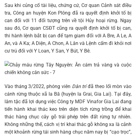
Sau khi củng cố tài liệu, chứng cứ, Cơ quan Cảnh sát điều
tra, Công an huyện Kon Plông đã ra quyết định khởi tố bị
can đối với 11 đối tượng trên về tội Hủy hoại rừng. Ngay
sau đó, Cơ quan CSĐT cũng ra quyết định khởi tố bị can,
thi hành lệnh bắt bị can để tạm giam đối với A Bre, A Le, A
An, và A Ka; A Diện, A Chon, A Lân và Lệnh cấm đi khỏi nơi
cư trú đối với Y Loan, Y San, Y Bút, Y Bê.
Vào tháng 3/2022, phóng viên
Dân trí
đã theo lối mòn vào
cánh rừng thuộc xã Ia Bă (huyện Ia Grai, Gia Lai). Tại đây,
lâm tặc đã lợi dụng việc Công ty MDF Vinafor Gia Lai đang
tiến hành khai thác keo trên diện tích rừng trồng để khai
thác hàng chục cây gỗ trái phép trên đất rừng tự nhiên.
Không những thế, cách vị trí khai thác gỗ không xa là cảnh
một khoảnh rừng tái sinh hàng chục năm nay bị “cạo trọc”,