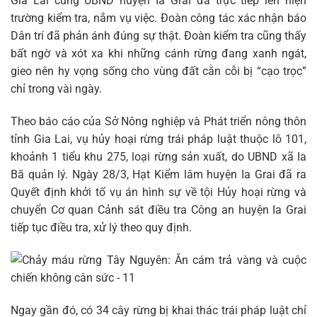
Gia Lai cùng UBND huyện Ia Grai đã trực tiếp lên hiện
trường kiểm tra, nắm vụ việc. Đoàn công tác xác nhận báo
Dân trí đã phản ánh đúng sự thật. Đoàn kiểm tra cũng thấy
bất ngờ và xót xa khi những cánh rừng đang xanh ngát,
gieo nên hy vọng sống cho vùng đất cằn cỗi bị “cạo trọc”
chỉ trong vài ngày.
Theo báo cáo của Sở Nông nghiệp và Phát triển nông thôn
tỉnh Gia Lai, vụ hủy hoại rừng trái pháp luật thuộc lô 101,
khoảnh 1 tiểu khu 275, loại rừng sản xuất, do UBND xã Ia
Bă quản lý. Ngày 28/3, Hạt Kiểm lâm huyện Ia Grai đã ra
Quyết định khởi tố vụ án hình sự về tội Hủy hoại rừng và
chuyển Cơ quan Cảnh sát điều tra Công an huyện Ia Grai
tiếp tục điều tra, xử lý theo quy định.
Ngay gần đó, có 34 cây rừng bị khai thác trái pháp luật chỉ