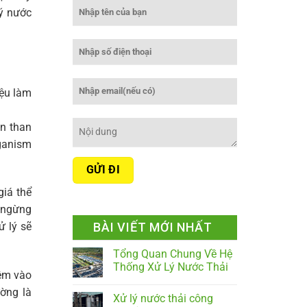
ý nước
iệu làm
ùn than
rganism
giá thể
g ngừng
BÀI VIẾT MỚI NHẤT
ử lý sẽ
Tổng Quan Chung Về Hệ
Thống Xử Lý Nước Thải
hêm vào
ường là
Xử lý nước thải công