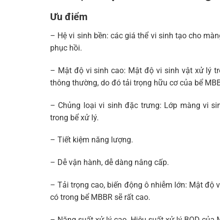
Ưu điểm
– Hệ vi sinh bền: các giá thể vi sinh tạo cho mà
phục hồi.
– Mật độ vi sinh cao: Mật độ vi sinh vật xử lý t
thông thường, do đó tải trọng hữu cơ của bể MB
– Chủng loại vi sinh đặc trưng: Lớp màng vi si
trong bể xử lý.
– Tiết kiệm năng lượng.
– Dễ vận hành, dễ dàng nâng cấp.
– Tải trọng cao, biến động ô nhiễm lớn: Mật độ vi
có trong bể MBBR sẽ rất cao.
– Năng suất xử lý cao. Hiệu suất xử lý BOD của 