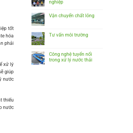
nghiệp
Vận chuyển chất lỏng
iệp tốt
Tư vấn môi trường
ate hóa
ần phải
Công nghệ tuyển nổi
trong xử lý nước thải
ể xử lý
sẽ giúp
lý nước
t thiếu
úp nước