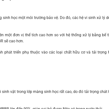
ng sinh học một môi trường bảo vệ. Do đó, các hệ vi sinh xử lý 
rên một đơn vị thể tích cao hơn so với hệ thống xử lý bằng bể t
BR sẽ cao hơn.
nh phát triển phụ thuộc vào các loại chất hữu cơ và tải trọng
 sinh vật trong lớp màng sinh học rất cao, do đó tải trọng chát
MBBR lên đến 90%, giúp oại bỏ được Nito có trong nước thải