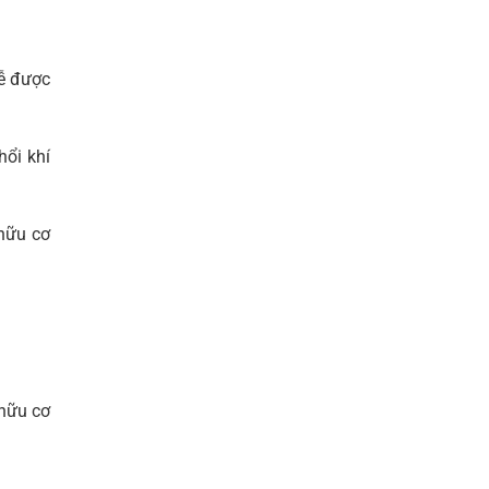
dễ được
hổi khí
 hữu cơ
 hữu cơ