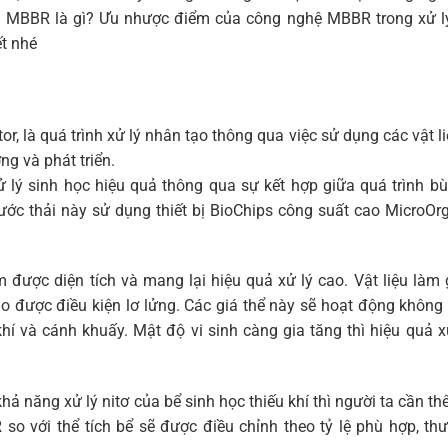
i MBBR là gì? Ưu nhược điểm của công nghệ MBBR trong xử l
ết nhé
r, là quá trình xử lý nhân tạo thông qua việc sử dụng các vật l
ng và phát triển.
 lý sinh học hiệu quả thông qua sự kết hợp giữa quá trình b
ước thải này sử dụng thiết bị BioChips công suất cao MicroO
 được diện tích và mang lại hiệu quả xử lý cao. Vật liệu làm 
o được điều kiện lơ lửng. Các giá thể này sẽ hoạt động khôn
 khí và cánh khuấy. Mật độ vi sinh càng gia tăng thì hiệu quả x
ả năng xử lý nitơ của bể sinh học thiếu khí thì người ta cần t
 so với thể tích bể sẽ được điều chỉnh theo tỷ lệ phù hợp, th