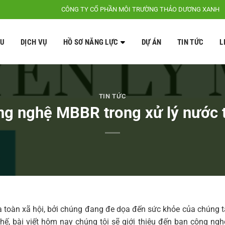
CÔNG TY CỔ PHẦN MÔI TRƯỜNG THẢO DƯƠNG XANH
ỆU
DỊCH VỤ
HỒ SƠ NĂNG LỰC
DỰ ÁN
TIN TỨC
L
TIN TỨC
g nghệ MBBR trong xử lý nước 
a toàn xã hội, bởi chúng đang đe dọa đến sức khỏe của chúng 
thế, bài viết hôm nay chúng tôi sẽ giới thiệu đến bạn công ngh