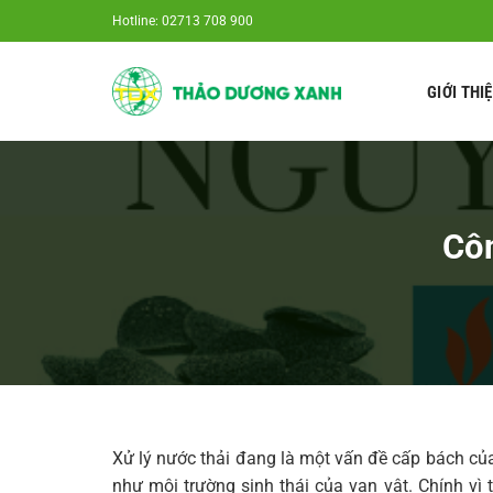
Chuyển
Hotline: 02713 708 900
đến
nội
GIỚI THI
dung
Côn
Xử lý nước thải đang là một vấn đề cấp bách củ
như môi trường sinh thái của vạn vật. Chính vì 