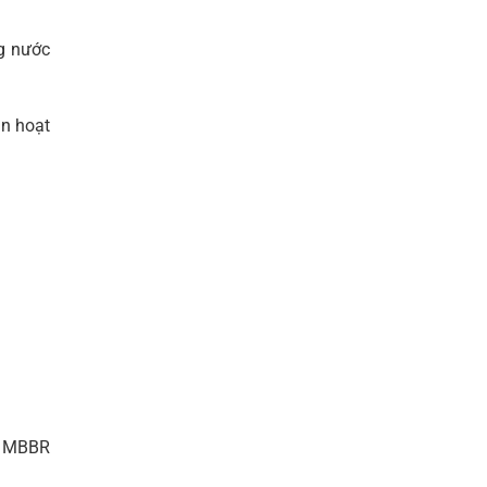
ng nước
n hoạt
hệ MBBR