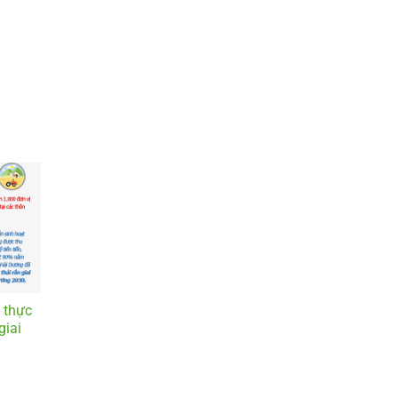
 thực
giai