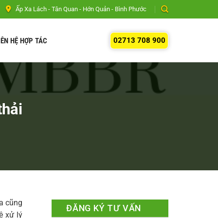
Ấp Xa Lách - Tân Quan - Hớn Quản - Bình Phước
02713 708 900
IÊN HỆ HỢP TÁC
thải
ta cũng
ĐĂNG KÝ TƯ VẤN
ệ xử lý